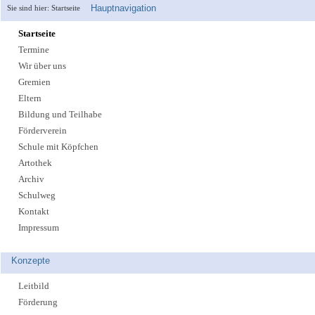
Hauptnavigation
Sie sind hier:
Startseite
Startseite
Termine
Wir über uns
Gremien
Eltern
Bildung und Teilhabe
Förderverein
Schule mit Köpfchen
Artothek
Archiv
Schulweg
Kontakt
Impressum
Konzepte
Leitbild
Förderung