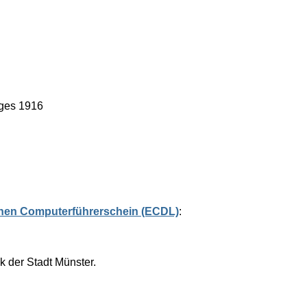
eges 1916
hen Computerführerschein (ECDL)
:
k der Stadt Münster.